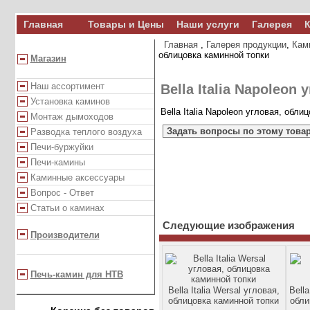
Главная
Товары и Цены
Наши услуги
Галерея
К
Главная
,
Галерея продукции
,
Кам
облицовка каминной топки
Магазин
Наш ассортимент
Bella Italia Napoleon
Установка каминов
Bella Italia Napoleon угловая, обли
Монтаж дымоходов
Задать вопросы по этому това
Разводка теплого воздуха
Печи-буржуйки
Печи-камины
Каминные аксессуары
Вопрос - Ответ
Статьи о каминах
Следующие изображения
Производители
Печь-камин для НТВ
Bella Italia Wersal угловая,
Bella
облицовка каминной топки
обли