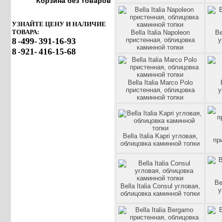
Корзина без товаров
УЗНАЙТЕ ЦЕНУ И НАЛИЧИЕ
ТОВАРА:
Bella Italia Napoleon
Be
8
-499-
391-16-93
пристенная, облицовка
у
каминной топки
8
-921-
416-15-68
Bella Italia Marco Polo
пристенная, облицовка
у
каминной топки
Bella Italia Kapri угловая,
пр
облицовка каминной топки
Be
Bella Italia Consul угловая,
у
облицовка каминной топки