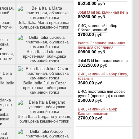
95250.00
руб.
Jotul f3 mf bp, каминная печь
89250.00
руб.
гловая,
Bella Italia Marta пристенная,
ДИС, каминный набор
 топки
облицовка каминной топки
Яблоко, кованый
3700.00
руб.
Invicta Chamane, каминная
печь для отопления
Bella Italia Lukrecia
69900.00
руб.
угловая,
пристенная, облицовка
 топки
каминной топки
Jotul f3 td brm, каминная печь
101250.00
руб.
ДИС, каминный набор Пика,
кованый
3600.00
руб.
a Italia
Bella Italia Julius Cezar
пристенная, облицовка
ДИС, подставка для дров с
каминной топки
ручкой (дровница) кованая
2500.00
руб.
ДИС, каминный набор
Каштан, кованый
lanka
Bella Italia Bergamo угловая,
2700.00
руб.
цовка
облицовка каминной топки
ки