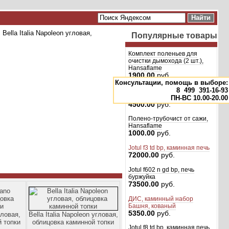
, Bella Italia Napoleon угловая,
Популярные товары
Комплект поленьев для
очистки дымохода (2 шт.),
Hansaflame
1900.00
руб.
Консультации, помощь в выборе:
8
499
391-16-93
ДИС, кованый набор
Дровница с сумкой
ПН-ВС 10.00-20.00
4500.00
руб.
Полено-трубочист от сажи,
Hansaflame
1000.00
руб.
Jotul f3 td bp, каминная печь
72000.00
руб.
Jotul f602 n gd bp, печь
буржуйка
73500.00
руб.
ДИС, каминный набор
Башня, кованый
5350.00
руб.
гловая,
Bella Italia Napoleon угловая,
 топки
облицовка каминной топки
Jotul f8 td bp, каминная печь