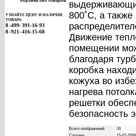
Корзина без товаров
выдерживающи
800˚C, а также
УЗНАЙТЕ ЦЕНУ И НАЛИЧИЕ
ТОВАРА:
распределителе
8
-499-
391-16-93
8
-921-
416-15-68
Движение тепло
помещении мож
благодаря тур
коробка находи
кожуха во изб
нагрева потол
решетки обесп
безопасность э
Всего изображений
30
Создано
15-07-2006