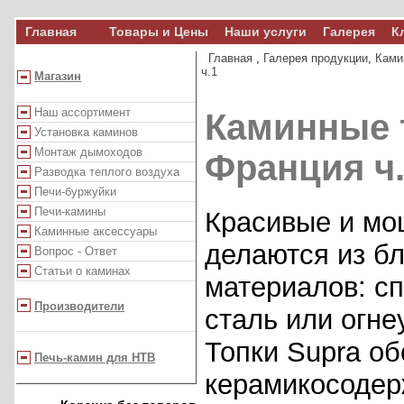
Главная
Товары и Цены
Наши услуги
Галерея
К
Главная
,
Галерея продукции
,
Ками
ч.1
Магазин
Наш ассортимент
Каминные т
Установка каминов
Монтаж дымоходов
Франция ч
Разводка теплого воздуха
Печи-буржуйки
Печи-камины
Красивые и мо
Каминные аксессуары
делаются из б
Вопрос - Ответ
Статьи о каминах
материалов: с
Производители
сталь или огне
Топки Supra о
Печь-камин для НТВ
керамикосодер