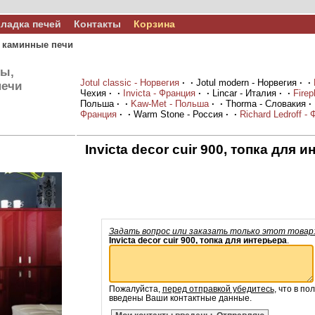
ладка печей
Контакты
Корзина
 каминные печи
ны,
Jotul classic - Норвегия
·
·
Jotul modern - Норвегия
·
·
печи
Чехия
·
·
Invicta - Франция
·
·
Lincar - Италия
·
·
Firep
Польша
·
·
Kaw-Met - Польша
·
·
Thorma - Словакия
·
Франция
·
·
Warm Stone - Россия
·
·
Richard Ledroff -
Invicta decor cuir 900, топка для 
Задать вопрос или заказать только этот товар
Invicta decor cuir 900, топка для интерьера
.
Пожалуйста,
перед отправкой убедитесь
, что в по
введены Ваши контактные данные.