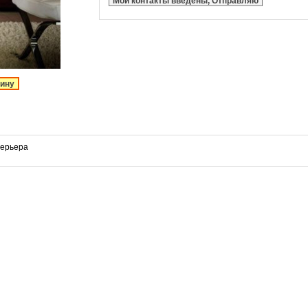
Мои контакты введены, Отправляю
зину
нтерьера