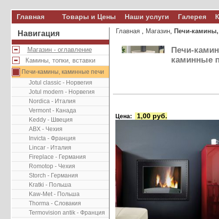
Главная
Товары и Цены
Наши услуги
Галерея
К
Главная
,
Магазин
,
Печи-камины,
Навигация
Печи-ками
Магазин - оглавление
каминные 
Камины, топки, вставки
Печи-камины, каминные печи
Jotul classic - Норвегия
Jotul modern - Норвегия
Nordica - Италия
Vermont - Канада
1,00 руб.
Цена:
Keddy - Швеция
ABX - Чехия
Invicta - Франция
Lincar - Италия
Fireplace - Германия
Romotop - Чехия
Storch - Германия
Kratki - Польша
Kaw-Met - Польша
Thorma - Словакия
Termovision antik - Франция