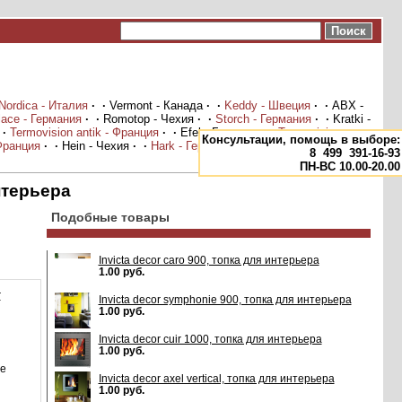
Nordica - Италия
·
·
Vermont - Канада
·
·
Keddy - Швеция
·
·
ABX -
lace - Германия
·
·
Romotop - Чехия
·
·
Storch - Германия
·
·
Kratki -
·
Termovision antik - Франция
·
·
Efel - Бельгия
·
·
Termovision -
Консультации, помощь в выборе:
 Франция
·
·
Hein - Чехия
·
·
Hark - Германия
·
·
Экокамин - Россия
8
499
391-16-93
ПН-ВС 10.00-20.00
интерьера
Подобные товары
Invicta decor caro 900, топка для интерьера
1.00 руб.
:
Invicta decor symphonie 900, топка для интерьера
1.00 руб.
Invicta decor cuir 1000, топка для интерьера
1.00 руб.
ле
Invicta decor axel vertical, топка для интерьера
1.00 руб.