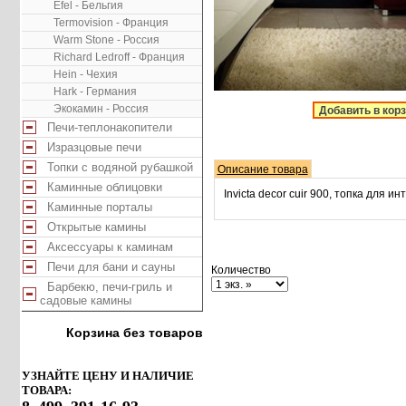
Efel - Бельгия
Termovision - Франция
Warm Stone - Россия
Richard Ledroff - Франция
Hein - Чехия
Hark - Германия
Экокамин - Россия
Добавить в кор
Печи-теплонакопители
Изразцовые печи
Топки с водяной рубашкой
Описание товара
Каминные облицовки
Invicta decor cuir 900, топка для и
Каминные порталы
Открытые камины
Аксессуары к каминам
Печи для бани и сауны
Количество
Барбекю, печи-гриль и
садовые камины
Корзина без товаров
УЗНАЙТЕ ЦЕНУ И НАЛИЧИЕ
ТОВАРА: