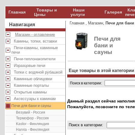
Товары и
Наши
Кла
Главная
Галерея
Цены
услуги
пече
Главная
,
Магазин
,
Печи для бани
Навигация
Магазин - оглавление
Печи для
Камины, топки, вставки
бани и
Печи-камины, каминные
сауны
печи
Печи-теплонакопители
Изразцовые печи
Еще товары в этой категории
Топки с водяной рубашкой
Каминные облицовки
Поиск в категории:
Каминные порталы
Открытые камины
Аксессуары к каминам
Данный раздел сейчас наполня
Печи для бани и сауны
Пожалуйста, позвоните по тел
Везувий - Россия
Термофор - Россия
Kastor - Финляндия
Поиск в категории:
Harvia - Финляндия