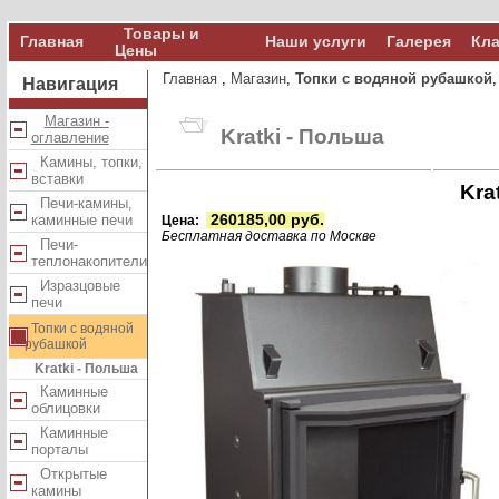
Товары и
Главная
Наши услуги
Галерея
Кла
Цены
Главная
,
Магазин
,
Топки с водяной рубашкой
Навигация
Магазин -
Kratki - Польша
оглавление
Камины, топки,
вставки
Kra
Печи-камины,
каминные печи
260185,00 руб.
Цена:
Бесплатная доставка по Москве
Печи-
теплонакопители
Изразцовые
печи
Топки с водяной
рубашкой
Kratki - Польша
Каминные
облицовки
Каминные
порталы
Открытые
камины