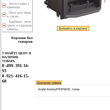
Аксессуары к
каминам
Печи для бани
и сауны
Барбекю, печи-
гриль и садовые
Добавить в корзину
камины
Корзина без
товаров
УЗНАЙТЕ ЦЕНУ И
НАЛИЧИЕ
ТОВАРА:
8
-499-
391-16-
93
8
-921-
416-15-
68
Описание товара
Kratki Amelia/PR/PW/30, топка