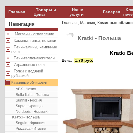
Товары и
Наши
Кла
Главная
Галерея
Цены
услуги
пече
Главная
,
Магазин
,
Каминные облицо
Навигация
Магазин - оглавление
Kratki - Польша
Камины, топки, вставки
Печи-камины, каминные
печи
Kratki B
Печи-теплонакопители
1,70 руб.
Цена:
Изразцовые печи
Топки с водяной
рубашкой
Каминные облицовки
ABX - Чехия
Bella Italia - Польша
Sunhill - Россия
Supra - Франция
Nordpeis - Норвегия
Kratki - Польша
Seguin - Франция
Piazzetta - Италия