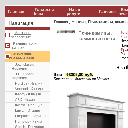
Товары и
Наши
Кла
Главная
Галерея
Цены
услуги
пече
Главная
,
Магазин
,
Печи-камины, камин
Навигация
Печи-камины,
Jotu
Магазин -
Кан
оглавление
каминные печи
Ита
Камины, топки,
Пол
вставки
Фра
Рос
Печи-камины,
Рос
каминные печи
Jotul classic -
Kra
Норвегия
Jotul modern -
96305,00 руб.
Цена:
Норвегия
Бесплатная доставка по Москве
Nordica - Италия
Vermont - Канада
Keddy - Швеция
ABX - Чехия
Invicta - Франция
Lincar - Италия
Fireplace - Германия
Romotop - Чехия
Storch - Германия