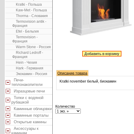
Kratki - Польша
Kaw-Met - Польша
Thorma - Словакия
Termovision antik -
Франция
Efel - Бельгия
Termovision -
Франция
Warm Stone - Россия
Richard Ledroff -
Добавить в корзину
Франция
Hein - Чехия
Hark - Германия
Описание товара
Экокамин - Россия
Печи-
Kratki november белый, биокамин
теплонакопители
Изразцовые печи
Топки с водяной
рубашкой
Количество
Каминные облицовки
Каминные порталы
Открытые камины
Аксессуары к
каминам