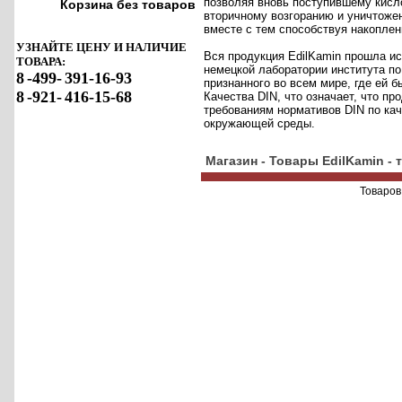
позволяя вновь поступившему кисл
Корзина без товаров
вторичному возгоранию и уничтожен
вместе с тем способствуя накоплен
УЗНАЙТЕ ЦЕНУ И НАЛИЧИЕ
Вся продукция EdilKamin прошла и
ТОВАРА:
немецкой лаборатории института по
8
-499-
391-16-93
признанного во всем мире, где ей 
8
-921-
416-15-68
Качества DIN, что означает, что пр
требованиям нормативов DIN по кач
окружающей среды.
Магазин - Товары EdilKamin - 
Товаров