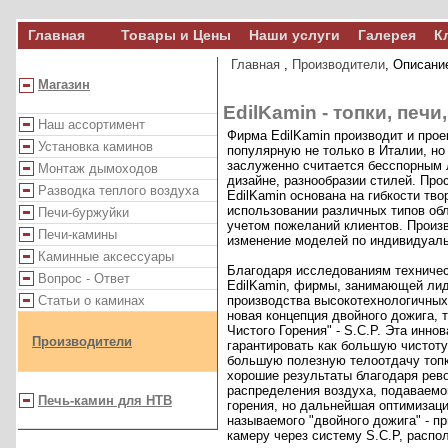
Главная
Товары и Цены
Наши услуги
Галерея
К
Главная
,
Производители
, Описани
Магазин
EdilKamin - топки, печи
Наш ассортимент
Фирма EdilKamin производит и прое
Установка каминов
популярную не только в Италии, но 
заслуженно считается бесспорным 
Монтаж дымоходов
дизайне, разнообразии стилей. Пр
Разводка теплого воздуха
EdilKamin основана на гибкости тво
использовании различных типов обл
Печи-буржуйки
учетом пожеланий клиентов. Произ
Печи-камины
изменение моделей по индивидуал
Каминные аксессуары
Благодаря исследованиям техничес
Вопрос - Ответ
EdilKamin, фирмы, занимающей ли
Статьи о каминах
производства высокотехнологичных
новая концепция двойного дожига, 
Чистого Горения" - S.C.P. Эта инно
Производители
гарантировать как большую чистоту
большую полезную телоотдачу топк
хорошие результаты благодаря рев
распределения воздуха, подаваемо
Печь-камин для НТВ
горения, но дальнейшая оптимизаци
называемого "двойного дожига" - п
камеру через систему S.C.P, расп