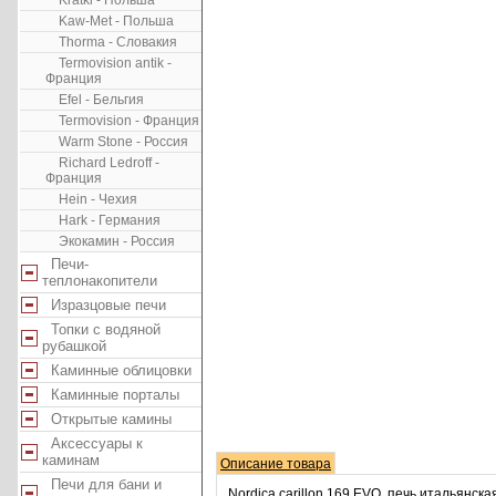
Kratki - Польша
Kaw-Met - Польша
Thorma - Словакия
Termovision antik -
Франция
Efel - Бельгия
Termovision - Франция
Warm Stone - Россия
Richard Ledroff -
Франция
Hein - Чехия
Hark - Германия
Экокамин - Россия
Печи-
теплонакопители
Изразцовые печи
Топки с водяной
рубашкой
Каминные облицовки
Каминные порталы
Открытые камины
Аксессуары к
каминам
Описание товара
Печи для бани и
Nordica carillon 169 EVO, печь итальянска