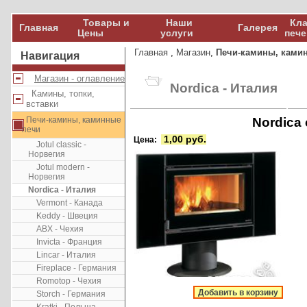
Товары и
Наши
Кла
Главная
Галерея
Цены
услуги
пече
Главная
,
Магазин
,
Печи-камины, ками
Навигация
Магазин - оглавление
Nordica - Италия
Камины, топки,
вставки
Печи-камины, каминные
Nordica 
печи
1,00 руб.
Цена:
Jotul classic -
Норвегия
Jotul modern -
Норвегия
Nordica - Италия
Vermont - Канада
Keddy - Швеция
ABX - Чехия
Invicta - Франция
Lincar - Италия
Fireplace - Германия
Romotop - Чехия
Добавить в корзину
Storch - Германия