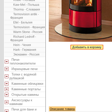
Kratki - Польша
Kaw-Met - Польша
Thorma - Словакия
Termovision antik -
Франция
Efel - Бельгия
Termovision - Франция
Warm Stone - Россия
Richard Ledroff -
Франция
Hein - Чехия
Добавить в корзину
Hark - Германия
Экокамин - Россия
Печи-
теплонакопители
Изразцовые печи
Топки с водяной
рубашкой
Каминные облицовки
Каминные порталы
Открытые камины
Аксессуары к
каминам
Описание товара
Печи для бани и