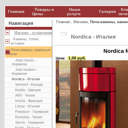
Товары и
Наши
Кла
Главная
Галерея
Цены
услуги
пече
Главная
,
Магазин
,
Печи-камины, ками
Навигация
Магазин - оглавление
Nordica - Италия
Камины, топки,
вставки
Печи-камины, каминные
Nordica 
печи
1,00 руб.
Цена:
Jotul classic -
Норвегия
Jotul modern -
Норвегия
Nordica - Италия
Vermont - Канада
Keddy - Швеция
ABX - Чехия
Invicta - Франция
Lincar - Италия
Fireplace - Германия
Romotop - Чехия
Storch - Германия